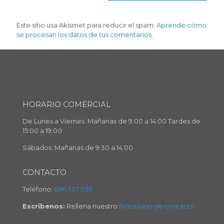
Este sitio usa Akismet para reducir el spam.
Aprende cómo
se procesan los datos de tus comentarios.
HORARIO COMERCIAL
De Lunes a Viernes: Mañanas de 9:00 a 14:00 Tardes de
15:00 a 19:00
Sábados: Mañanas de 9:30 a 14:00
CONTACTO
Teléfono:
696 337 935
Escríbenos:
Rellena nuestro
formulario de contacto