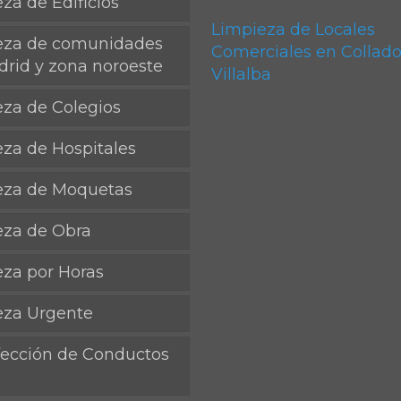
za de Edificios
Limpieza de Locales
eza de comunidades
Comerciales en Collad
rid y zona noroeste
Villalba
za de Colegios
za de Hospitales
eza de Moquetas
eza de Obra
za por Horas
eza Urgente
fección de Conductos