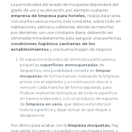
La periodicidad del lavado de moquetas dependerá del
grado de uso y su ubicación, por ejemplo cualquier
empresa de limpieza para hoteles,
realiza ésta tarea
con una frecuencia mucho más constante, sobre todo en
habitaciones, salones y cafeterías, dónde las manchas
por derrames, son una constante diaria, debiendo ser
eliminadas inmediatamente para asegurar unas perfectas
condiciones higiénico sanitarias de los
establecimientos
y una buena imagen de negocio.
En espacios reducidos de domicilios particulares y
pequeñas
superficies enmoquetadas
de
despachos, otra posibilidad consiste en
limpiar
moquetas
de forma manual, realizando la limpieza
previa con el aspirador y a continuación atacar o
remover cada mancha de forma separada, para
finalizar realizando la limpieza de toda la superficie
en tramos ordenados, con un producto de espuma
de
limpieza en seco
, que debes extender por
toda la superficie y dejar actuar sin que llegue a
desaparecer.
Por último para acabar con la
limpieza moquetas,
hay
que retirar los restos y suciedad con una bayeta limpia, y