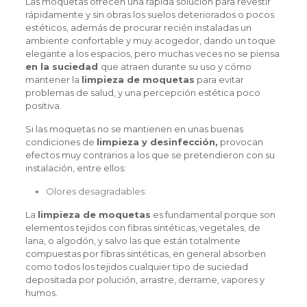
Las moquetas ofrecen una rápida solución para revestir
rápidamente y sin obras los suelos deteriorados o pocos
estéticos, además de procurar recién instaladas un
ambiente confortable y muy acogedor, dando un toque
elegante a los espacios, pero muchas veces no se piensa
en la suciedad
que atraen durante su uso y cómo
mantener la
limpieza de moquetas
para evitar
problemas de salud, y una percepción estética poco
positiva.
Si las moquetas no se mantienen en unas buenas
condiciones de
limpieza y desinfección,
provocan
efectos muy contrarios a los que se pretendieron con su
instalación, entre ellos:
Olores desagradables:
La
limpieza de moquetas
es fundamental porque son
elementos tejidos con fibras sintéticas, vegetales, de
lana, o algodón, y salvo las que están totalmente
compuestas por fibras sintéticas, en general absorben
como todos los tejidos cualquier tipo de suciedad
depositada por polución, arrastre, derrame, vapores y
humos.