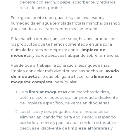
penetre con serrín, o papel absorbente, y retira los
restos lo antes posible.
En seguida ponte unos guantes y con una esponja
humedecida en agua templada frota la mancha, pasando
y aclarando tantas veces como sea necesario.
Si la mancha persiste, una vez seca, haz una prueba con
los productos que te hemos comentado en una zona
disimulada antes de empezar con la
limpieza de
moqueta
, y aplica después trabajando sobre la mancha.
Puede que al trabajar la zona sucia, ésta quede más
limpia y con color más vivo si nunca has hecho un
lavado
de moquetas
, lo que obligará a hacer una
limpieza
moqueta completa
, para igualar.
Para
limpiar moquetas
con manchas de tinta,
betún o aceite, puedes usar un producto disolvente
de limpieza específico, de venta en droguerías.
Los chicles y cera pegados sobre moquetas se
eliminan aplicando frío para endurecer, y raspando
cuidadosamente y para acabar con los restos utilizar
después el disolvente de
limpieza alfombras
y