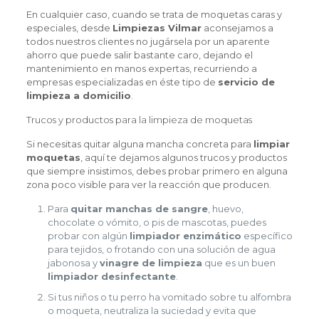
En cualquier caso, cuando se trata de moquetas caras y
especiales, desde
Limpiezas Vilmar
aconsejamos a
todos nuestros clientes no jugársela por un aparente
ahorro que puede salir bastante caro, dejando el
mantenimiento en manos expertas, recurriendo a
empresas especializadas en éste tipo de
servicio de
limpieza a domicilio
.
Trucos y productos para la limpieza de moquetas
Si necesitas quitar alguna mancha concreta para
limpiar
moquetas
, aquí te dejamos algunos trucos y productos
que siempre insistimos, debes probar primero en alguna
zona poco visible para ver la reacción que producen.
Para
quitar manchas de sangre
, huevo,
chocolate o vómito, o pis de mascotas, puedes
probar con algún
limpiador enzimático
específico
para tejidos, o frotando con una solución de agua
jabonosa y
vinagre de limpieza
que es un buen
limpiador desinfectante
.
Si tus niños o tu perro ha vomitado sobre tu alfombra
o moqueta, neutraliza la suciedad y evita que