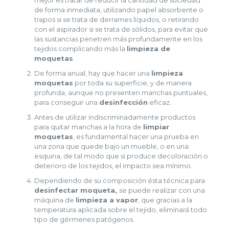
de forma inmediata, utilizando papel absorbente o
trapos si se trata de derrames líquidos, o retirando
con el aspirador si se trata de sólidos, para evitar que
las sustancias penetren más profundamente en los
tejidos complicando más la
limpieza de
moquetas
.
De forma anual, hay que hacer una
limpieza
moquetas
por toda su superficie, y de manera
profunda, aunque no presenten manchas puntuales,
para conseguir una
desinfección
eficaz.
Antes de utilizar indiscriminadamente productos
para quitar manchas a la hora de
limpiar
moquetas
, es fundamental hacer una prueba en
una zona que quede bajo un mueble, o en una
esquina, de tal modo que si produce decoloración o
deterioro de los tejidos, el impacto sea mínimo.
Dependiendo de su composición ésta técnica para
desinfectar moqueta,
se puede realizar con una
máquina de
limpieza a vapor
, que gracias a la
temperatura aplicada sobre el tejido, eliminará todo
tipo de gérmenes patógenos.