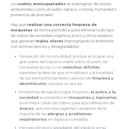
Los
suelos enmoquetados
se impregnan de olores
ambientales como el sudor, tabaco, comida, humedad o
presencia de animales.
Hay que
realizar una correcta limpieza de
moquetas
de forma periódica, para eliminar todo tipo
de restos de suciedad orgánica, polvo y otros residuos
que generan
malos olores
impregnando el ambiente
con aromas rancios y desagradables.
Sensación de incomodidad, porque al ocupar una
gran parte del espacio visible sobre el suelo, las
moquetas sucias o con
manchas difíciles
,
trasmiten la idea de que el mobiliario y la totalidad
de los elementos también carecen de
limpieza y
desinfección
, aunque no sea así.
Problemas de salud porque los pelos,
el polvo y la
suciedad
acumulados en
moquetas y tapicerías
,
es el mejor caldo de cultivo para la proliferación de
ácaros
, que son esos agentes causantes de la
mayoría de las
alergias y problemas
respiratorios
en espacios cerrados.
Percepción poco agradable del espacio en su